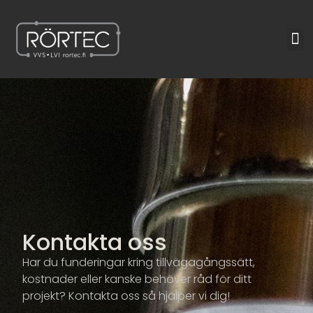
Skip
to
M
content
Kontakta oss
Har du funderingar kring tillvägagångssätt,
kostnader eller kanske behöver råd för ditt
projekt? Kontakta oss så hjälper vi dig!