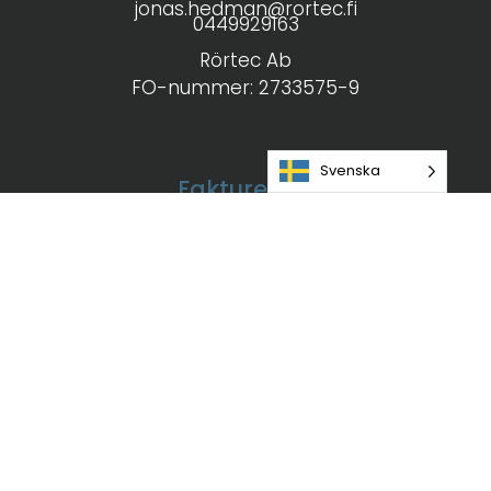
jonas.hedman@rortec.fi
0449929163
Rörtec Ab
FO-nummer: 2733575-9
Svenska
Fakturering
Rörtec Ab
PL 143
65101 Vaasa
E-faktura adress: 003727335759
Operatör: 003708599126
(Open Text Oy)
PDF-faktura till adressen: jonas.hedman@rortec.fi