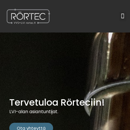
Siirry
sisältöön
Va
Tervetuloa Rörteciin!
LVI-alan asiantuntijat.
Ota yhteyttä