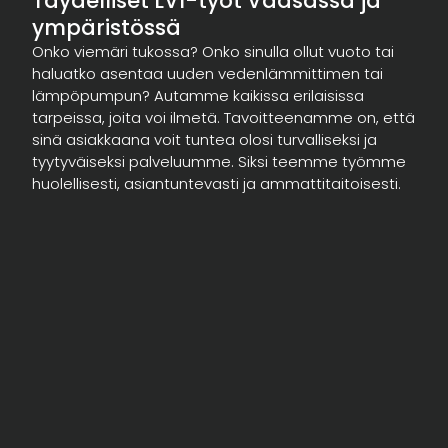
Täydelliset LVI-työt Vaasassa ja
ympäristössä
Onko viemäri tukossa? Onko sinulla ollut vuoto tai
haluatko asentaa uuden vedenlämmittimen tai
lämpöpumpun? Autamme kaikissa erilaisissa
tarpeissa, joita voi ilmetä. Tavoitteenamme on, että
sinä asiakkaana voit tuntea olosi turvalliseksi ja
tyytyväiseksi palveluumme. Siksi teemme työmme
huolellisesti, asiantuntevasti ja ammattitaitoisesti.