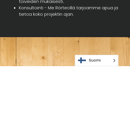
toiveiden mukaisesti.
Konsultointi - Me Rörtecillä tarjoamme apua ja
tietoa koko projektin ajan.
Suomi
Kaikkea koko paketin
uudisrakentamiseen huoltotöihin