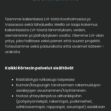
Teemme kaikenlaisia LVI-töitä Korsholmassa ja
Vaasassa sekä lähialueilla. Meillä on laaja kokemus
kaikenlaisista LVI-töistä lämmityksen, veden,
viemäröinnin ja jäähdytyksen osalta. Olemme LVI-alan
yritys, joka hallitsee sekä pienet että suuret projektit.
Toteutamme sekä pääurakoita että avaimet käteen -
urakoita.
Kaikki Rörtecin palvelut sisältävät
Räätälöityjä ratkaisuja tarpeisiisi
Kunnan/kaupungin tarvitsemien rakennuslupa-
asiakirjojen avustaminen/täyttäminen.
Hoitaa yhteydenpitoa alihankkijoihin
(pohjatyöntekijät, rakentajat, putkimiehet,
sähköasentajat, rappaajat, sisustajat) asiakkaan